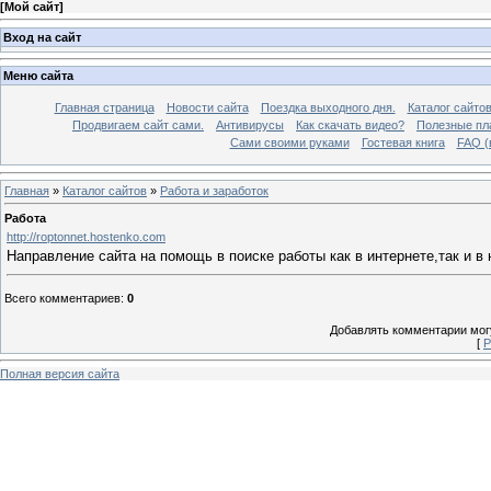
[
Мой сайт
]
Вход на сайт
Меню сайта
Главная страница
Новости сайта
Поездка выходного дня.
Каталог сайто
Продвигаем сайт сами.
Антивирусы
Как скачать видео?
Полезные пла
Сами своими руками
Гостевая книга
FAQ (
Главная
»
Каталог сайтов
»
Работа и заработок
Работа
http://roptonnet.hostenko.com
Направление сайта на помощь в поиске работы как в интернете,так и в н
Всего комментариев
:
0
Добавлять комментарии могу
[
Р
Полная версия сайта