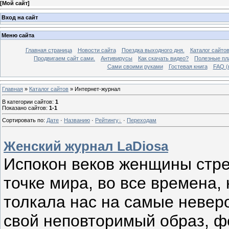
[
Мой сайт
]
Вход на сайт
Меню сайта
Главная страница
Новости сайта
Поездка выходного дня.
Каталог сайто
Продвигаем сайт сами.
Антивирусы
Как скачать видео?
Полезные пла
Сами своими руками
Гостевая книга
FAQ (
Главная
»
Каталог сайтов
» Интернет-журнал
В категории сайтов
:
1
Показано сайтов
:
1-1
Сортировать по
:
Дате
·
Названию
·
Рейтингу
·
Переходам
Женский журнал LaDiosa
Испокон веков женщины стре
точке мира, во все времена,
толкала нас на самые невер
свой неповторимый образ, ф