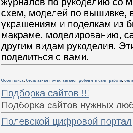
журналов по рукоделию со 
схем, моделей по вышивке, 
украшениям и поделкам из б
макраме, моделированию, са
другим видам рукоделия. Эт
поделиться с вами.
Goon поиск
,
бесплатная почта
,
каталог, добавить сайт
,
работа
,
онл
Подборка сайтов !!!
Подборка сайтов нужных люб
Полевской цифровой портал