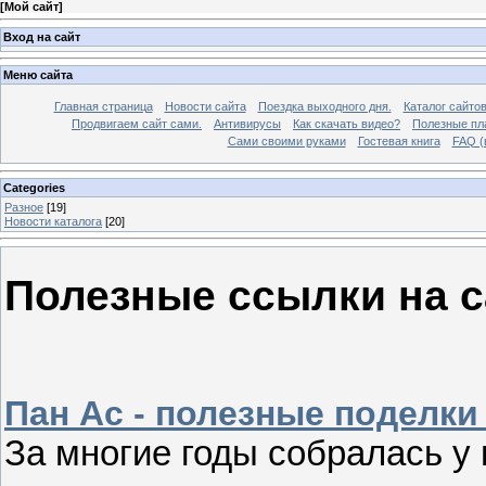
[
Мой сайт
]
Вход на сайт
Меню сайта
Главная страница
Новости сайта
Поездка выходного дня.
Каталог сайто
Продвигаем сайт сами.
Антивирусы
Как скачать видео?
Полезные пла
Сами своими руками
Гостевая книга
FAQ (
Categories
Разное
[19]
Новости каталога
[20]
Полезные ссылки на с
Пан Ас - полезные поделки
За многие годы собралась у 