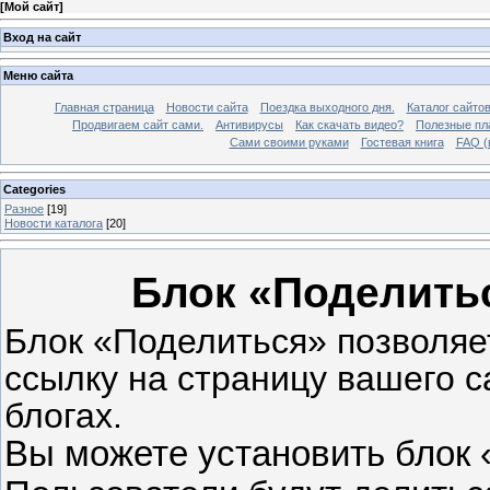
[
Мой сайт
]
Вход на сайт
Меню сайта
Главная страница
Новости сайта
Поездка выходного дня.
Каталог сайто
Продвигаем сайт сами.
Антивирусы
Как скачать видео?
Полезные пла
Сами своими руками
Гостевая книга
FAQ (
Categories
Разное
[19]
Новости каталога
[20]
Блок «Поделитьс
Блок «Поделиться» позволя
ссылку на страницу вашего с
блогах.
Вы можете установить блок 