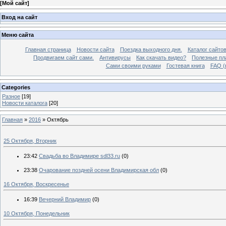
[
Мой сайт
]
Вход на сайт
Меню сайта
Главная страница
Новости сайта
Поездка выходного дня.
Каталог сайто
Продвигаем сайт сами.
Антивирусы
Как скачать видео?
Полезные пла
Сами своими руками
Гостевая книга
FAQ (
Categories
Разное
[19]
Новости каталога
[20]
Главная
»
2016
»
Октябрь
25 Октября, Вторник
23:42
Свадьба во Владимире sdl33.ru
(0)
23:38
Очарование поздней осени Владимирская обл
(0)
16 Октября, Воскресенье
16:39
Вечерний Владимир
(0)
10 Октября, Понедельник