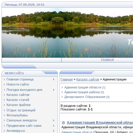
Пятница, 07.08.2026, 16:51
Т
ГЛАВНАЯ
МЕНЮ САЙТА
Главная страница
Главная
»
Каталог сайтов
» Администрации
Новости сайта
Администрация области
[1]
Поездка выходного дня.
Администрация района
[0]
Каталог сайтов
Департамент Образования
[0]
Каталог статей
Каталог файлов
В разделе сайтов
:
1
Показано сайтов
:
1-1
Отдых за границей
Фотоальбомы
Смешные анекдоты
Администрация Владимирской обла
Продвигаем сайт сами.
Администрация Владимирской области, официа
Антивирусы
Администрация области
| Переходов: 241 | Добавил:
avo