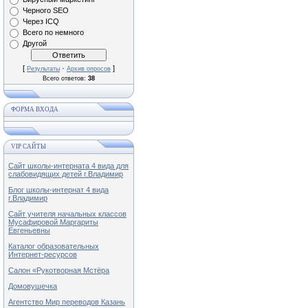
Черного SEO
Через ICQ
Всего по немного
Другой
[
·
]
Результаты
Архив опросов
Всего ответов:
38
ФОРМА ВХОДА
VIP САЙТЫ
Сайт школы-интерната 4 вида для
слабовидящих детей г.Владимир
Блог школы-интернат 4 вида
г.Владимир
Сайт учителя начальных классов
Мусафировой Маргариты
Евгеньевны
Каталог образовательных
Интернет-ресурсов
Салон «Рукотворная Мстёра
Домовушечка
Агентство Мир переводов Казань