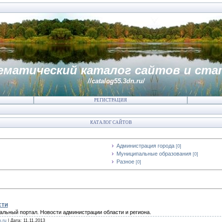
ематический каталог сайтов и ста
//catalog55.3dn.ru/
РЕГИСТРАЦИЯ
КАТАЛОГ САЙТОВ
Администрация города
[0]
Муниципальные образования
[0]
Разное
[0]
сти
льный портал. Новости администрации области и региона.
.ru
| Дата:
11.11.2013