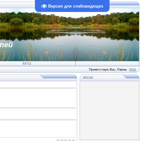
Версия для слабовидящих
тей
ВХОД
Приветствую Вас
,
Гость
·
RSS
ВРЕМЯ