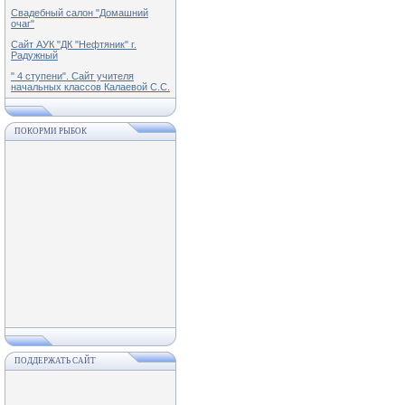
Свадебный салон "Домашний
очаг"
Сайт АУК "ДК "Нефтяник" г.
Радужный
" 4 ступени". Сайт учителя
начальных классов Калаевой С.С.
ПОКОРМИ РЫБОК
ПОДДЕРЖАТЬ САЙТ