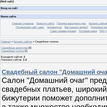
[
Мой сайт
]
Вход на сайт
Меню сайта
Главная страница
Новости сайта
Поездка выходного дня.
Каталог сайто
Продвигаем сайт сами.
Антивирусы
Как скачать видео?
Полезные пла
Сами своими руками
Гостевая книга
FAQ (
Главная
»
Каталог сайтов
» Свадебные салоны
Свадебные агентства
[0]
Свадебные услуги
[1]
В разделе сайтов
:
2
Показано сайтов
:
1-2
Свадебный салон "Домашний оча
Салон "Домашний очаг" пред
свадебных платьев, широкий
бижутерии поможет дополни
а также множество необходи