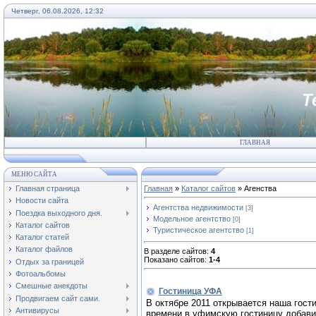
Четверг, 06.08.2026, 12:32
Т
ГЛАВНАЯ
МЕНЮ САЙТА
Главная страница
Главная
»
Каталог сайтов
» Агенства
Новости сайта
Агентства недвижимости
[3]
Поездка выходного дня.
Модельное агентство
[0]
Каталог сайтов
Туристическое агентство
[1]
Каталог статей
Каталог файлов
В разделе сайтов
:
4
Показано сайтов
:
1-4
Отдых за границей
Фотоальбомы
Смешные анекдоты
Гостиница УФА
Продвигаем сайт сами.
В октябре 2011 открывается наша гост
Антивирусы
времени в уфимскую гостиницу добавит