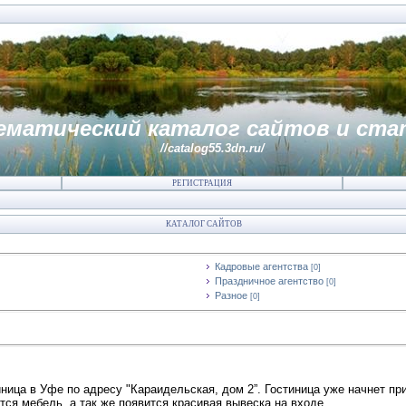
ематический каталог сайтов и ста
//catalog55.3dn.ru/
РЕГИСТРАЦИЯ
КАТАЛОГ САЙТОВ
Кадровые агентства
[0]
Праздничное агентство
[0]
Разное
[0]
иница в Уфе по адресу "Караидельская, дом 2”. Гостиница уже начнет пр
ся мебель, а так же появится красивая вывеска на входе.