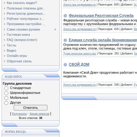
Как скачать видео?
Агентства недвижимости
| Переходов: 828 | Добавил:
fi
Полезные плагины для...
Регистратор доменных...
Федеральная Риэлторская Служба
Рейтинг популярных с...
Федеральная риэлторская служба – новая все
партнерству с крупнейшими федеральными и 
Программа настройки ...
Агентства недвижимости
| Переходов: 416 | Добавил:
В
Сами своими руками
Гостевая книга
Единая служба онлайн бронировани
FAQ (вопрос/ответ)
Огромное количество предложений по отдыху в
Тесты
дома под ключ, отели, гостиницы, гостевые до
Видео
Туристическое агентство
| Переходов: 281 | Добавил:
Е
Онлайн игры
Обратная связь
СВОЙ ДОМ
Компания «Свой Дом» продуктивно работает н
недвижимости.
НАШ ОПРОС
Группа дисплеев
Агентства недвижимости
| Переходов: 338 | Добавил:
Р
Стандартные
Широкоформатные
Мобильные
Другая
[
·
]
Результаты
Архив опросов
Всего ответов:
38
ФОРМА ВХОДА