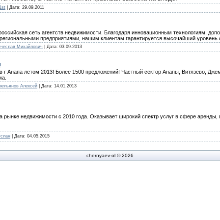
r1st
| Дата:
29.09.2011
российская сеть агентств недвижимости. Благодаря инновационным технологиям, доп
региональными предприятиями, нашим клиентам гарантируется высочайший уровень 
ячеслав Михайлович
| Дата:
03.09.2013
я
 г Анапа летом 2013! Более 1500 предложений! Частный сектор Анапы, Витязево, Джем
ма.
мельянов Алексей
| Дата:
14.01.2013
а рынке недвижимости с 2010 года. Оказывает широкий спектр услуг в сфере аренды,
услан
| Дата:
04.05.2015
chernyaev-ol © 2026