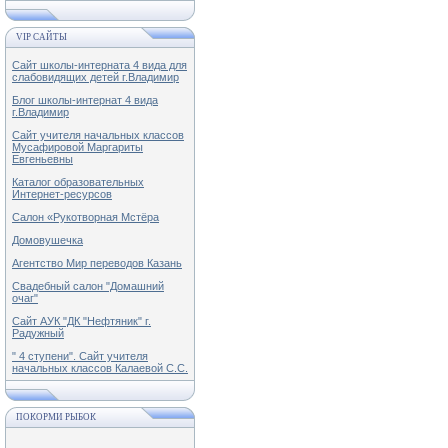
VIP САЙТЫ
Сайт школы-интерната 4 вида для
слабовидящих детей г.Владимир
Блог школы-интернат 4 вида
г.Владимир
Сайт учителя начальных классов
Мусафировой Маргариты
Евгеньевны
Каталог образовательных
Интернет-ресурсов
Салон «Рукотворная Мстёра
Домовушечка
Агентство Мир переводов Казань
Свадебный салон "Домашний
очаг"
Сайт АУК "ДК "Нефтяник" г.
Радужный
" 4 ступени". Сайт учителя
начальных классов Калаевой С.С.
ПОКОРМИ РЫБОК