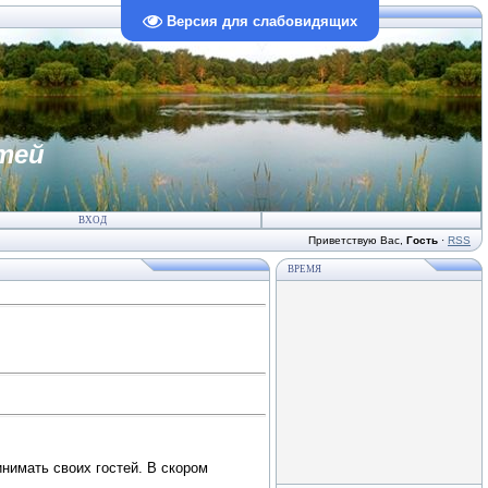
Версия для слабовидящих
тей
ВХОД
Приветствую Вас
,
Гость
·
RSS
ВРЕМЯ
инимать своих гостей. В скором