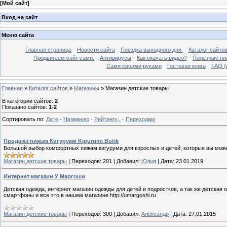
[
Мой сайт
]
Вход на сайт
Меню сайта
Главная страница
Новости сайта
Поездка выходного дня.
Каталог сайто
Продвигаем сайт сами.
Антивирусы
Как скачать видео?
Полезные пла
Сами своими руками
Гостевая книга
FAQ (
Главная
»
Каталог сайтов
»
Магазины
» Магазин детские товары
В категории сайтов
:
2
Показано сайтов
:
1-2
Сортировать по
:
Дате
·
Названию
·
Рейтингу
·
Переходам
Продажа пижам Кигуруми Kigurumi Butik
Большой выбор комфортных пижам кигуруми для взрослых и детей, которые вы можете
Магазин детские товары
|
Переходов:
201
|
Добавил:
Юлия
|
Дата:
23.01.2019
Интернет магазин У Маргоши
Детская одежда, интернет магазин одежды для детей и подростков, а так же детск
смартфоны и все это в нашем магазине http://umargoshi.ru
Магазин детские товары
|
Переходов:
300
|
Добавил:
Александр
|
Дата:
27.01.2015