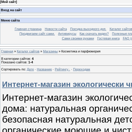
[
Мой сайт
]
Вход на сайт
Меню сайта
Главная страница
Новости сайта
Поездка выходного дня.
Каталог сайто
Продвигаем сайт сами.
Антивирусы
Как скачать видео?
Полезные пла
Сами своими руками
Гостевая книга
FAQ (
Главная
»
Каталог сайтов
»
Магазины
» Косметика и парфюмерия
В категории сайтов
:
4
Показано сайтов
:
1-4
Сортировать по
:
Дате
·
Названию
·
Рейтингу
·
Переходам
Интернет-магазин экологически ч
Интернет-магазин экологичес
дома: натуральная органичес
безопасная натуральная дет
органические моющие и чист