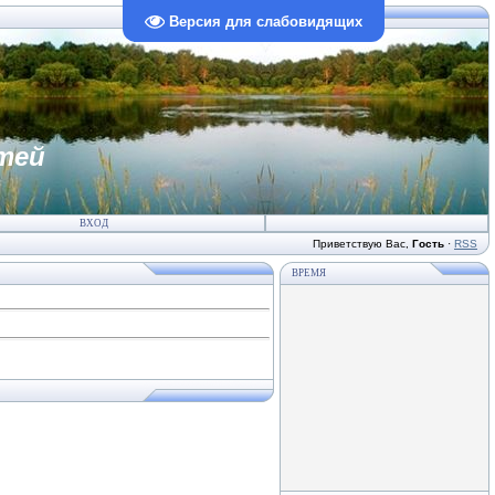
Версия для слабовидящих
тей
ВХОД
Приветствую Вас
,
Гость
·
RSS
ВРЕМЯ