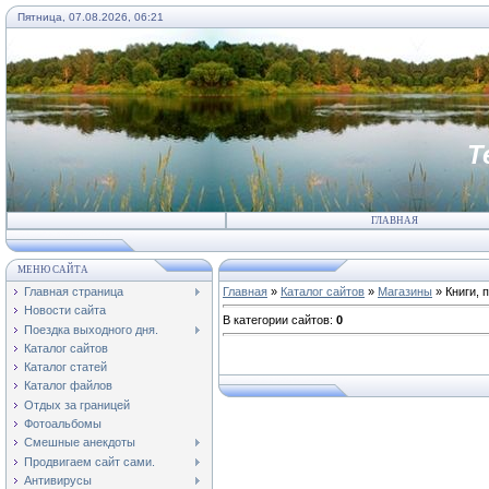
Пятница, 07.08.2026, 06:21
Т
ГЛАВНАЯ
МЕНЮ САЙТА
Главная страница
Главная
»
Каталог сайтов
»
Магазины
» Книги, 
Новости сайта
В категории сайтов
:
0
Поездка выходного дня.
Каталог сайтов
Каталог статей
Каталог файлов
Отдых за границей
Фотоальбомы
Смешные анекдоты
Продвигаем сайт сами.
Антивирусы