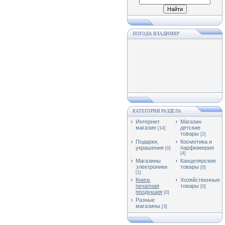
ПОГОДА ВЛАДИМИР
КАТЕГОРИИ РАЗДЕЛА
Интернет
Магазин
магазин
детские
[14]
товары
[2]
Подарки,
Косметика и
украшения
парфюмерия
[0]
[4]
Магазины
Канцелярские
электроники
товары
[0]
[1]
Книги,
Хозяйственные
печатная
товары
[0]
продукция
[0]
Разные
магазины
[3]