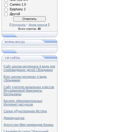
Camino 1.0
Epiphany 2
Другой
[
·
]
Результаты
Архив опросов
Всего ответов:
45
ФОРМА ВХОДА
VIP САЙТЫ
Сайт школы-интерната 4 вида для
слабовидящих детей г.Владимир
Блог школы-интернат 4 вида
г.Владимир
Сайт учителя начальных классов
Мусафировой Маргариты
Евгеньевны
Каталог образовательных
Интернет-ресурсов
Салон «Рукотворная Мстёра
Домовушечка
Агентство Мир переводов Казань
Свадебный салон "Домашний