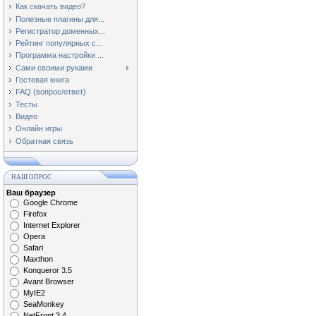
Как скачать видео?
Полезные плагины для...
Регистратор доменных...
Рейтинг популярных с...
Программа настройки ...
Сами своими руками
Гостевая книга
FAQ (вопрос/ответ)
Тесты
Видео
Онлайн игры
Обратная связь
НАШ ОПРОС
Ваш браузер
Google Chrome
Firefox
Internet Explorer
Opera
Safari
Maxthon
Konqueror 3.5
Avant Browser
MyIE2
SeaMonkey
NetFront 3.4