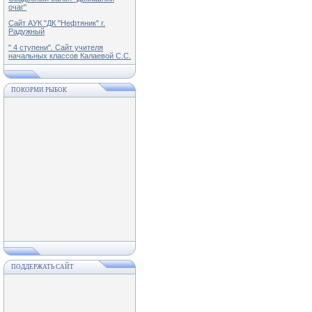
очаг"
Сайт АУК "ДК "Нефтяник" г.
Радужный
" 4 ступени". Сайт учителя
начальных классов Калаевой С.С.
ПОКОРМИ РЫБОК
ПОДДЕРЖАТЬ САЙТ