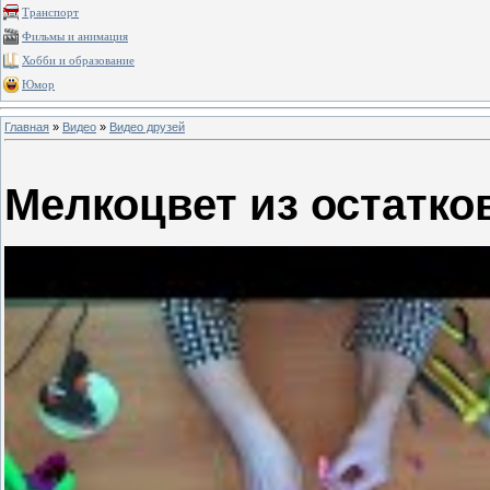
Транспорт
Фильмы и анимация
Хобби и образование
Юмор
Главная
»
Видео
»
Видео друзей
Мелкоцвет из остатко