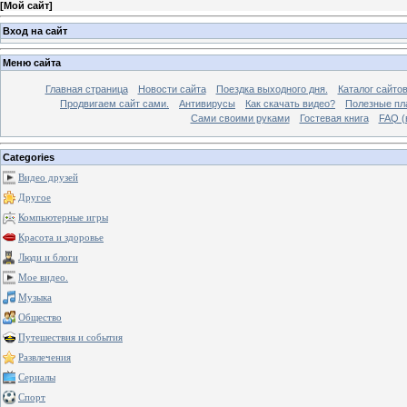
[
Мой сайт
]
Вход на сайт
Меню сайта
Главная страница
Новости сайта
Поездка выходного дня.
Каталог сайто
Продвигаем сайт сами.
Антивирусы
Как скачать видео?
Полезные пла
Сами своими руками
Гостевая книга
FAQ (
Categories
Видео друзей
Другое
Компьютерные игры
Красота и здоровье
Люди и блоги
Мое видео.
Музыка
Общество
Путешествия и события
Развлечения
Сериалы
Спорт