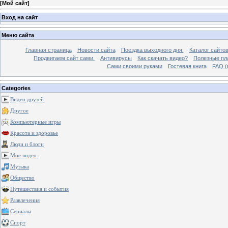
[
Мой сайт
]
Вход на сайт
Меню сайта
Главная страница
Новости сайта
Поездка выходного дня.
Каталог сайто
Продвигаем сайт сами.
Антивирусы
Как скачать видео?
Полезные пла
Сами своими руками
Гостевая книга
FAQ (
Categories
Видео друзей
Другое
Компьютерные игры
Красота и здоровье
Люди и блоги
Мое видео.
Музыка
Общество
Путешествия и события
Развлечения
Сериалы
Спорт