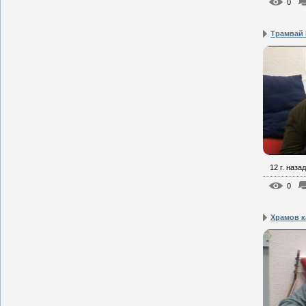
0
Трамвай I
12 г. назад
0
Храмов 