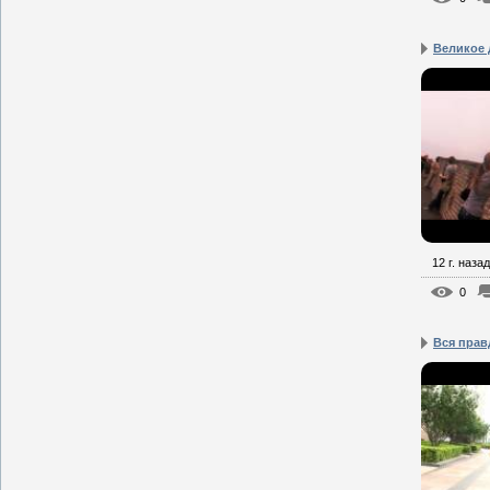
Великое 
12 г. назад
0
Вся прав