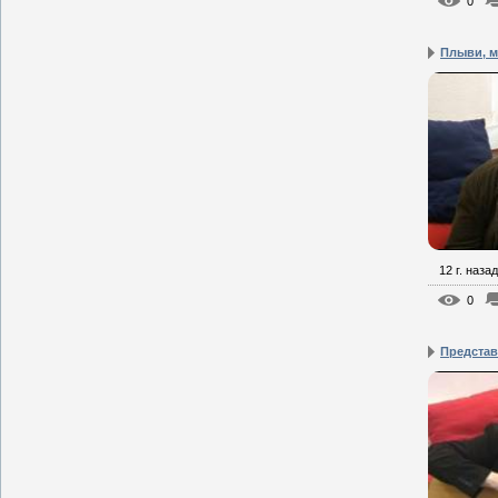
0
Плыви, м
12 г. назад
0
Представ