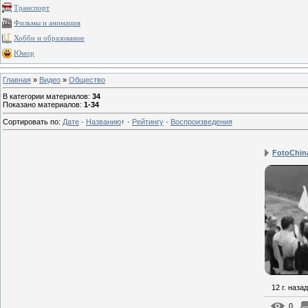
Транспорт
Фильмы и анимация
Хобби и образование
Юмор
Главная
»
Видео
»
Общество
В категории материалов
:
34
Показано материалов
:
1-34
Сортировать по
:
Дате
·
Названию
↑
·
Рейтингу
·
Воспроизведения
FotoChin
12 г. назад
0