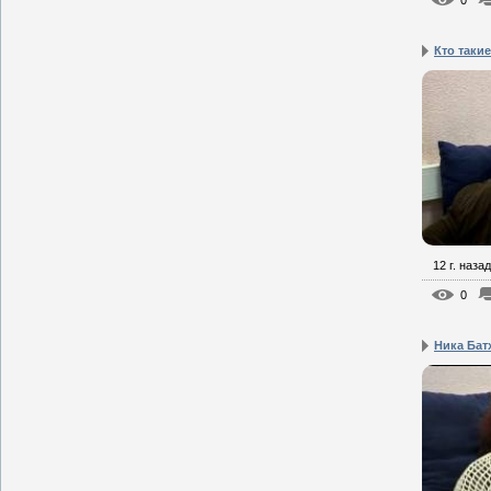
0
Кто таки
12 г. назад
0
Ника Батх