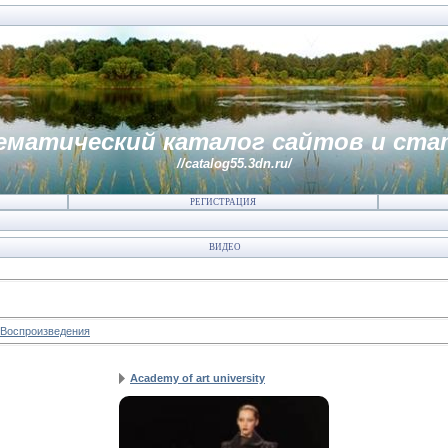
ематический каталог сайтов и ста
//catalog55.3dn.ru/
РЕГИСТРАЦИЯ
ВИДЕО
Воспроизведения
Academy of art university