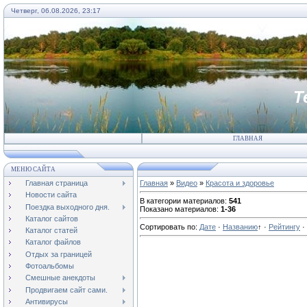
Четверг, 06.08.2026, 23:17
Т
ГЛАВНАЯ
МЕНЮ САЙТА
Главная страница
Главная
»
Видео
»
Красота и здоровье
Новости сайта
В категории материалов
:
541
Поездка выходного дня.
Показано материалов
:
1-36
Каталог сайтов
Сортировать по
:
Дате
·
Названию
↑
·
Рейтингу
·
Каталог статей
Каталог файлов
Отдых за границей
Фотоальбомы
Смешные анекдоты
Продвигаем сайт сами.
Антивирусы