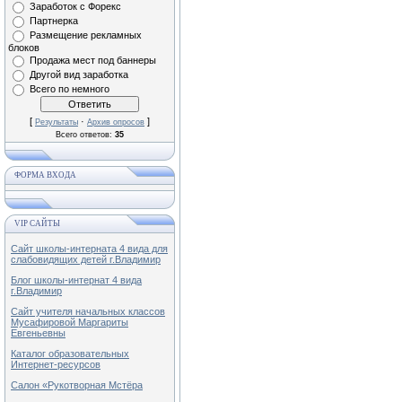
Заработок с Форекс
Партнерка
Размещение рекламных
блоков
Продажа мест под баннеры
Другой вид заработка
Всего по немного
[
·
]
Результаты
Архив опросов
Всего ответов:
35
ФОРМА ВХОДА
VIP САЙТЫ
Сайт школы-интерната 4 вида для
слабовидящих детей г.Владимир
Блог школы-интернат 4 вида
г.Владимир
Сайт учителя начальных классов
Мусафировой Маргариты
Евгеньевны
Каталог образовательных
Интернет-ресурсов
Салон «Рукотворная Мстёра