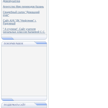
Домовушечка
Агентство Мир переводов Казань
Свадебный салон "Домашний
очаг"
Сайт АУК "ДК "Нефтяник" г.
Радужный
" 4 ступени". Сайт учителя
начальных классов Калаевой С.С.
ПОКОРМИ РЫБОК
ПОДДЕРЖАТЬ САЙТ