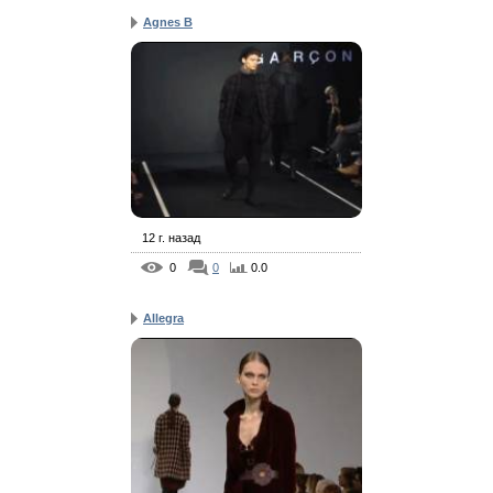
Agnes B
12 г. назад
0
0
0.0
Allegra