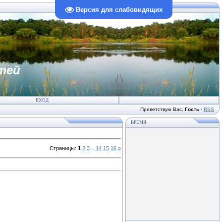
Версия для слабовидящих
тей
ВХОД
Приветствую Вас
,
Гость
·
RSS
ВРЕМЯ
Страницы
:
1
2
3
..
14
15
16
»