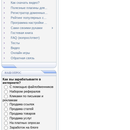
Как скачать видео?
Полезные плагины для...
Регистратор доменных...
Рейтинг популярных с...
Программа настройки ...
Сами своими руками
Гостевая книга
FAQ (вопрос/ответ)
Тесты
Видео
Онлайн игры
Обратная связь
НАШ ОПРОС
Как вы зарабатываете в
интернете?
С помощью файлобменников
Набором рефералов
Кликами по письмам и
рекламам
Продажа ссылок
Продажа статей
Продажа товаров
Продажа услуг
На платных опросах
Заработок на блоге