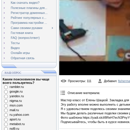
Как скачать видео?
Полезные плагины для...
Регистратор доменных...
Рейтинг популярных с...
Программа настройки ...
Сами своими руками
Гостевая книга
FAQ (вопрос/ответ)
Тесты
Видео
Онлайн игры
Обратная связь
НАШ ОПРОС
Каким поисковиком вы чаще
Просмотры
: 111
Добавил
:
fisherm
всего пользуетесь?
rambler.ru
google.ru
Описание материала
:
yandex.ru
Мастер класс от Елены Шацкой. Закладка для 
nigma.ru
Эту работу вполне можно выполнить с детьми
msn.com
Я с удовольствием поделюсь своими знаниям
mail.ru
Мы будем делать различные поделки своими р
ru.yahoo.com
Фото шаблона https://yadi.sk/i/8ReH7ecN3PnyY
aport.ru
Подписывайтесь, чтобы быть в курсе новинок
metabot.ru
nol9.ru