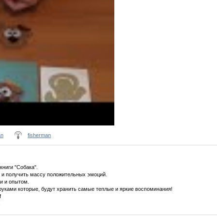
an
fisherman
книги "Собака".
 и получить массу положительных эмоций.
и и опытом.
уками которые, будут хранить самые теплые и яркие воспоминания!
f
.