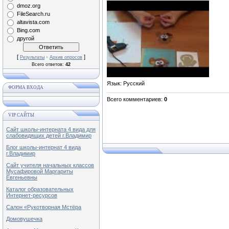
dmoz.org
FileSearch.ru
altavista.com
Bing.com
другой
[
·
]
Результаты
Архив опросов
Всего ответов:
42
Язык
: Русский
ФОРМА ВХОДА
Всего комментариев
:
0
VIP САЙТЫ
Сайт школы-интерната 4 вида для
слабовидящих детей г.Владимир
Блог школы-интернат 4 вида
г.Владимир
Сайт учителя начальных классов
Мусафировой Маргариты
Евгеньевны
Каталог образовательных
Интернет-ресурсов
Салон «Рукотворная Мстёра
Домовушечка