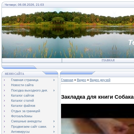
Четверг, 06.08.2026, 21:03
Т
ГЛАВНАЯ
МЕНЮ САЙТА
Главная страница
Главная
»
Видео
»
Видео друзей
Новости сайта
Поездка выходного дня.
Каталог сайтов
Закладка для книги Собака
Каталог статей
Каталог файлов
Отдых за границей
Фотоальбомы
Смешные анекдоты
Продвигаем сайт сами.
Антивирусы