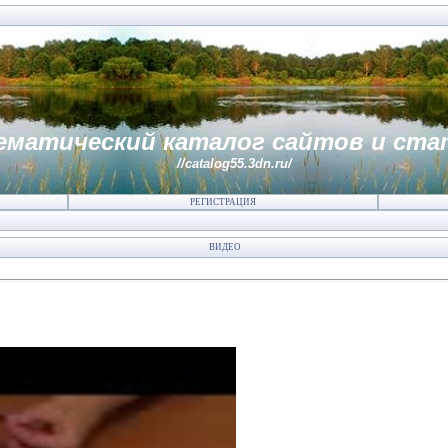
ематический каталог сайтов и ста
//catalog55.3dn.ru/
РЕГИСТРАЦИЯ
ВИДЕО