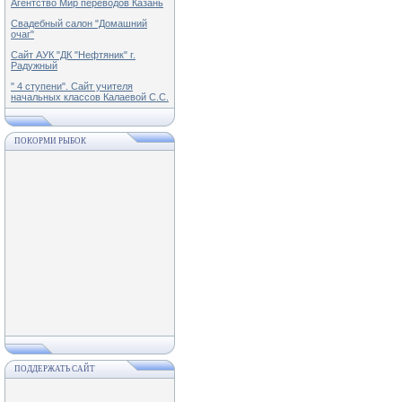
Агентство Мир переводов Казань
Свадебный салон "Домашний
очаг"
Сайт АУК "ДК "Нефтяник" г.
Радужный
" 4 ступени". Сайт учителя
начальных классов Калаевой С.С.
ПОКОРМИ РЫБОК
ПОДДЕРЖАТЬ САЙТ