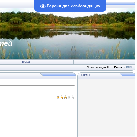
Версия для слабовидящих
тей
ВХОД
Приветствую Вас
,
Гость
·
RSS
ВРЕМЯ