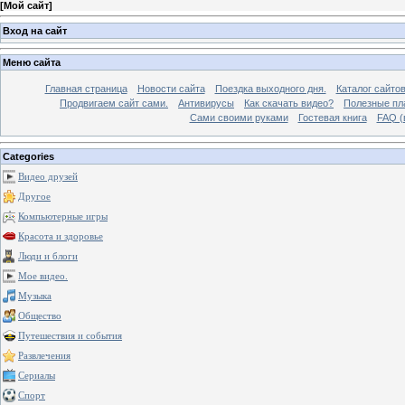
[
Мой сайт
]
Вход на сайт
Меню сайта
Главная страница
Новости сайта
Поездка выходного дня.
Каталог сайто
Продвигаем сайт сами.
Антивирусы
Как скачать видео?
Полезные пла
Сами своими руками
Гостевая книга
FAQ (
Categories
Видео друзей
Другое
Компьютерные игры
Красота и здоровье
Люди и блоги
Мое видео.
Музыка
Общество
Путешествия и события
Развлечения
Сериалы
Спорт