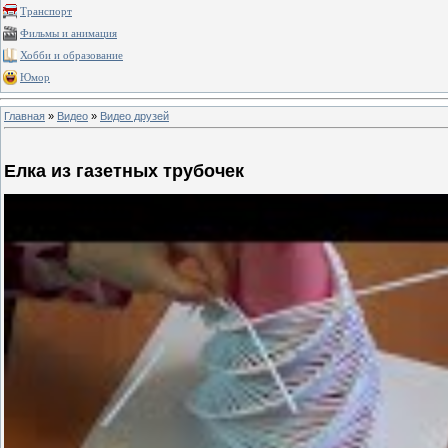
Транспорт
Фильмы и анимация
Хобби и образование
Юмор
Главная
»
Видео
»
Видео друзей
Елка из газетных трубочек