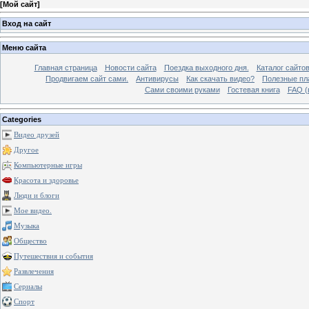
[
Мой сайт
]
Вход на сайт
Меню сайта
Главная страница
Новости сайта
Поездка выходного дня.
Каталог сайто
Продвигаем сайт сами.
Антивирусы
Как скачать видео?
Полезные пла
Сами своими руками
Гостевая книга
FAQ (
Categories
Видео друзей
Другое
Компьютерные игры
Красота и здоровье
Люди и блоги
Мое видео.
Музыка
Общество
Путешествия и события
Развлечения
Сериалы
Спорт