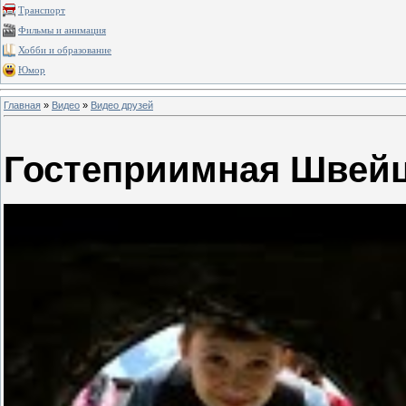
Транспорт
Фильмы и анимация
Хобби и образование
Юмор
Главная
»
Видео
»
Видео друзей
Гостеприимная Швейц