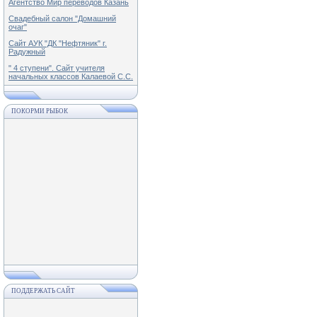
Агентство Мир переводов Казань
Свадебный салон "Домашний
очаг"
Сайт АУК "ДК "Нефтяник" г.
Радужный
" 4 ступени". Сайт учителя
начальных классов Калаевой С.С.
ПОКОРМИ РЫБОК
ПОДДЕРЖАТЬ САЙТ