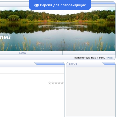
Версия для слабовидящих
тей
ВХОД
Приветствую Вас
,
Гость
·
RSS
ВРЕМЯ