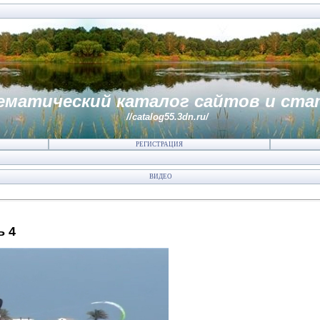
ематический каталог сайтов и ста
//catalog55.3dn.ru/
РЕГИСТРАЦИЯ
ВИДЕО
ь 4