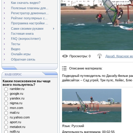
Как скачать видео?
Полезные плагины для...
Регистратор доменных...
Рейтинг популярных с...
Программа настройки ...
Сами своими руками
Гостевая книга
FAQ (вопрос/ответ)
Тесты
Видео
Онлайн игры
Просмотры
: 0
Дахаб. Красное м
Обратная связь
Описание материала
:
НАШ ОПРОС
Подводный путеводитель по Дахабу.Фильм рас
дайвсайтах – Сад угрей, Три пулс, Кейвс, Блю
Каким поисковиком вы чаще
всего пользуетесь?
rambler.ru
google.ru
yandex.ru
nigma.ru
msn.com
mail.ru
ru.yahoo.com
aport.ru
Язык
: Русский
metabot.ru
nol9.ru
Длительность материала
: 00:02:55