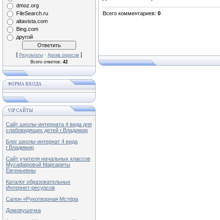
dmoz.org
Всего комментариев
:
0
FileSearch.ru
altavista.com
Bing.com
другой
[
·
]
Результаты
Архив опросов
Всего ответов:
42
ФОРМА ВХОДА
VIP САЙТЫ
Сайт школы-интерната 4 вида для
слабовидящих детей г.Владимир
Блог школы-интернат 4 вида
г.Владимир
Сайт учителя начальных классов
Мусафировой Маргариты
Евгеньевны
Каталог образовательных
Интернет-ресурсов
Салон «Рукотворная Мстёра
Домовушечка