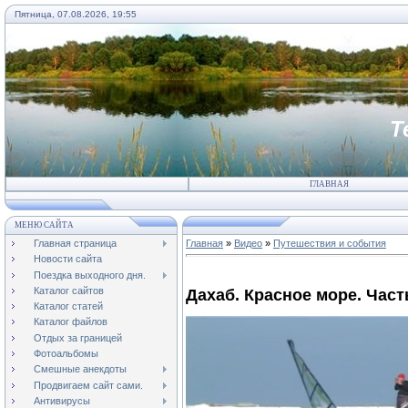
Пятница, 07.08.2026, 19:55
Т
ГЛАВНАЯ
МЕНЮ САЙТА
Главная страница
Главная
»
Видео
»
Путешествия и события
Новости сайта
Поездка выходного дня.
Каталог сайтов
Дахаб. Красное море. Част
Каталог статей
Каталог файлов
Отдых за границей
Фотоальбомы
Смешные анекдоты
Продвигаем сайт сами.
Антивирусы