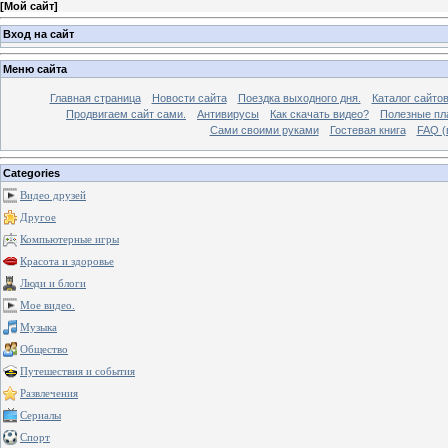
[
Мой сайт
]
Вход на сайт
Меню сайта
Главная страница
Новости сайта
Поездка выходного дня.
Каталог сайто
Продвигаем сайт сами.
Антивирусы
Как скачать видео?
Полезные пла
Сами своими руками
Гостевая книга
FAQ (
Categories
Видео друзей
Другое
Компьютерные игры
Красота и здоровье
Люди и блоги
Мое видео.
Музыка
Общество
Путешествия и события
Развлечения
Сериалы
Спорт