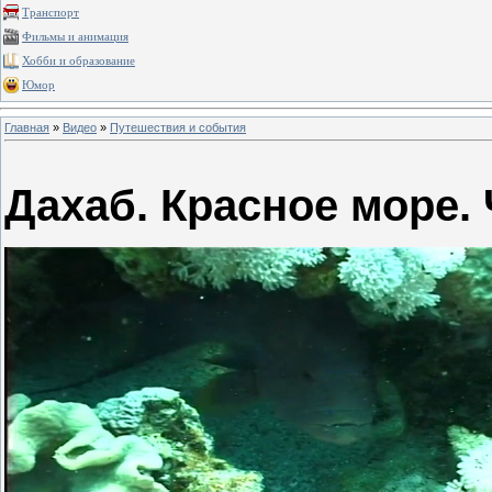
Транспорт
Фильмы и анимация
Хобби и образование
Юмор
Главная
»
Видео
»
Путешествия и события
Дахаб. Красное море. 