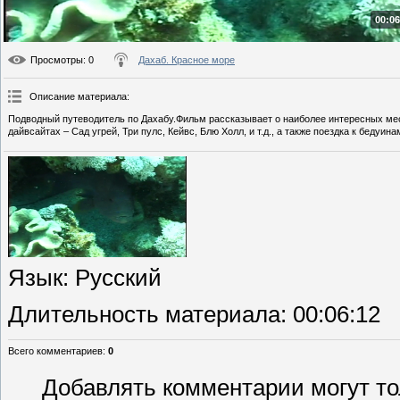
00:06
Просмотры
: 0
Дахаб. Красное море
Описание материала
:
Подводный путеводитель по Дахабу.Фильм рассказывает о наиболее интересных мес
дайвсайтах – Сад угрей, Три пулс, Кейвс, Блю Холл, и т.д., а также поездка к беду
Язык
: Русский
Длительность материала
: 00:06:12
Всего комментариев
:
0
Добавлять комментарии могут то