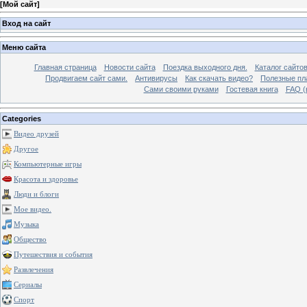
[
Мой сайт
]
Вход на сайт
Меню сайта
Главная страница
Новости сайта
Поездка выходного дня.
Каталог сайто
Продвигаем сайт сами.
Антивирусы
Как скачать видео?
Полезные пла
Сами своими руками
Гостевая книга
FAQ (
Categories
Видео друзей
Другое
Компьютерные игры
Красота и здоровье
Люди и блоги
Мое видео.
Музыка
Общество
Путешествия и события
Развлечения
Сериалы
Спорт