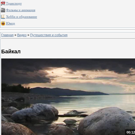
Транспорт
Фильмы и анимация
Хобби и образование
Юмор
Главная
»
Видео
»
Путешествия и события
Байкал
00:12