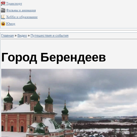
Транспорт
Фильмы и анимация
Хобби и образование
Юмор
Главная
»
Видео
»
Путешествия и события
Город Берендеев