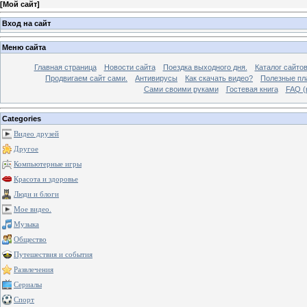
[
Мой сайт
]
Вход на сайт
Меню сайта
Главная страница
Новости сайта
Поездка выходного дня.
Каталог сайто
Продвигаем сайт сами.
Антивирусы
Как скачать видео?
Полезные пла
Сами своими руками
Гостевая книга
FAQ (
Categories
Видео друзей
Другое
Компьютерные игры
Красота и здоровье
Люди и блоги
Мое видео.
Музыка
Общество
Путешествия и события
Развлечения
Сериалы
Спорт