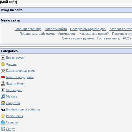
[
Мой сайт
]
Вход на сайт
Меню сайта
Главная страница
Новости сайта
Поездка выходного дня.
Каталог сайто
Продвигаем сайт сами.
Антивирусы
Как скачать видео?
Полезные пла
Сами своими руками
Гостевая книга
FAQ (
Categories
Видео друзей
Другое
Компьютерные игры
Красота и здоровье
Люди и блоги
Мое видео.
Музыка
Общество
Путешествия и события
Развлечения
Сериалы
Спорт