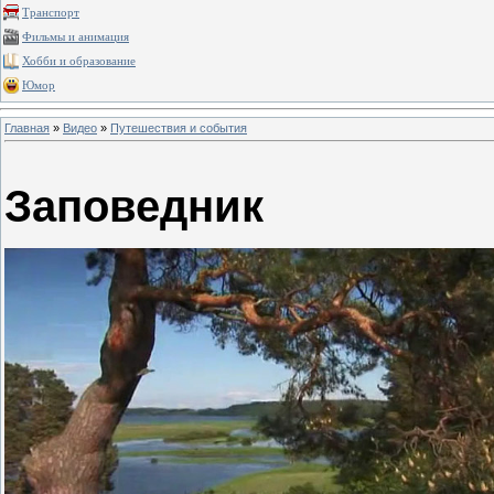
Транспорт
Фильмы и анимация
Хобби и образование
Юмор
Главная
»
Видео
»
Путешествия и события
Заповедник