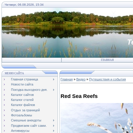
Четверг, 06.08.2026, 15:34
Т
ГЛАВНАЯ
МЕНЮ САЙТА
Главная страница
Главная
»
Видео
»
Путешествия и события
Новости сайта
Поездка выходного дня.
Каталог сайтов
Red Sea Reefs
Каталог статей
Каталог файлов
Отдых за границей
Фотоальбомы
Смешные анекдоты
Продвигаем сайт сами.
Антивирусы