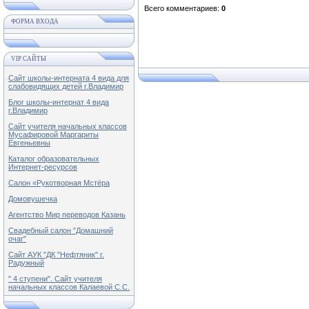
Всего комментариев
:
0
ФОРМА ВХОДА
VIP САЙТЫ
Сайт школы-интерната 4 вида для
слабовидящих детей г.Владимир
Блог школы-интернат 4 вида
г.Владимир
Сайт учителя начальных классов
Мусафировой Маргариты
Евгеньевны
Каталог образовательных
Интернет-ресурсов
Салон «Рукотворная Мстёра
Домовушечка
Агентство Мир переводов Казань
Свадебный салон "Домашний
очаг"
Сайт АУК "ДК "Нефтяник" г.
Радужный
" 4 ступени". Сайт учителя
начальных классов Калаевой С.С.