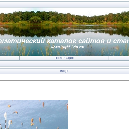
ематический каталог сайтов и ста
//catalog55.3dn.ru/
РЕГИСТРАЦИЯ
ВИДЕО