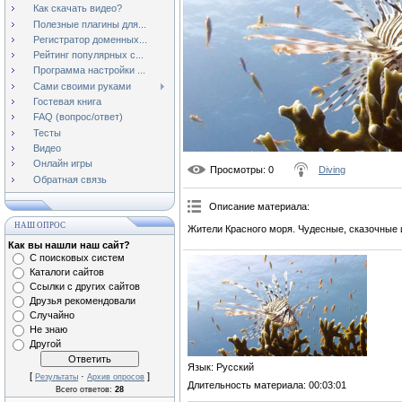
Как скачать видео?
Полезные плагины для...
Регистратор доменных...
Рейтинг популярных с...
Программа настройки ...
Сами своими руками
Гостевая книга
FAQ (вопрос/ответ)
Тесты
Видео
Онлайн игры
Просмотры
: 0
Diving
Обратная связь
Описание материала
:
НАШ ОПРОС
Жители Красного моря. Чудесные, сказочные 
Как вы нашли наш сайт?
С поисковых систем
Каталоги сайтов
Ссылки с других сайтов
Друзья рекомендовали
Случайно
Не знаю
Другой
Язык
: Русский
[
·
]
Результаты
Архив опросов
Длительность материала
: 00:03:01
Всего ответов:
28