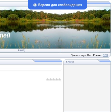
Версия для слабовидящих
тей
ВХОД
Приветствую Вас
,
Гость
·
RSS
ВРЕМЯ