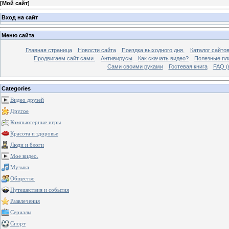
[
Мой сайт
]
Вход на сайт
Меню сайта
Главная страница
Новости сайта
Поездка выходного дня.
Каталог сайто
Продвигаем сайт сами.
Антивирусы
Как скачать видео?
Полезные пла
Сами своими руками
Гостевая книга
FAQ (
Categories
Видео друзей
Другое
Компьютерные игры
Красота и здоровье
Люди и блоги
Мое видео.
Музыка
Общество
Путешествия и события
Развлечения
Сериалы
Спорт