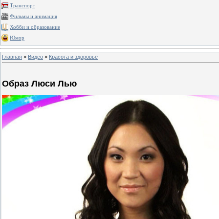
Транспорт
Фильмы и анимация
Хобби и образование
Юмор
Главная
»
Видео
»
Красота и здоровье
Образ Люси Лью