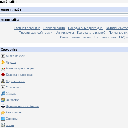
[
Мой сайт
]
Вход на сайт
Меню сайта
Главная страница
Новости сайта
Поездка выходного дня.
Каталог сайто
Продвигаем сайт сами.
Антивирусы
Как скачать видео?
Полезные пла
Сами своими руками
Гостевая книга
FAQ (
Categories
Видео друзей
Другое
Компьютерные игры
Красота и здоровье
Люди и блоги
Мое видео.
Музыка
Общество
Путешествия и события
Развлечения
Сериалы
Спорт