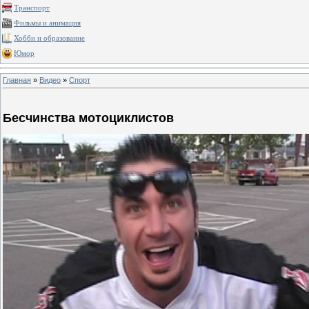
Транспорт
Фильмы и анимация
Хобби и образование
Юмор
Главная
»
Видео
»
Спорт
Бесчинства мотоциклистов