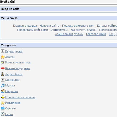
[
Мой сайт
]
Вход на сайт
Меню сайта
Главная страница
Новости сайта
Поездка выходного дня.
Каталог сайто
Продвигаем сайт сами.
Антивирусы
Как скачать видео?
Полезные пла
Сами своими руками
Гостевая книга
FAQ (
Categories
Видео друзей
Другое
Компьютерные игры
Красота и здоровье
Люди и блоги
Мое видео.
Музыка
Общество
Путешествия и события
Развлечения
Сериалы
Спорт