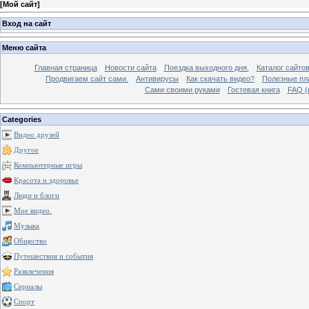
[
Мой сайт
]
Вход на сайт
Меню сайта
Главная страница
Новости сайта
Поездка выходного дня.
Каталог сайто
Продвигаем сайт сами.
Антивирусы
Как скачать видео?
Полезные пла
Сами своими руками
Гостевая книга
FAQ (
Categories
Видео друзей
Другое
Компьютерные игры
Красота и здоровье
Люди и блоги
Мое видео.
Музыка
Общество
Путешествия и события
Развлечения
Сериалы
Спорт