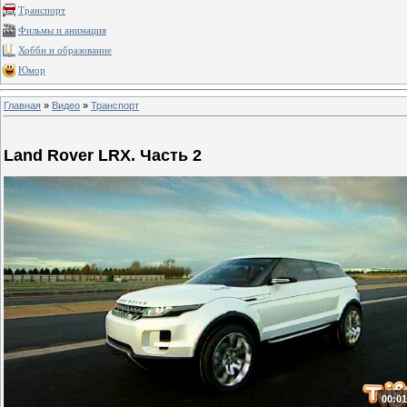
Транспорт
Фильмы и анимация
Хобби и образование
Юмор
Главная
»
Видео
»
Транспорт
Land Rover LRX. Часть 2
00:01