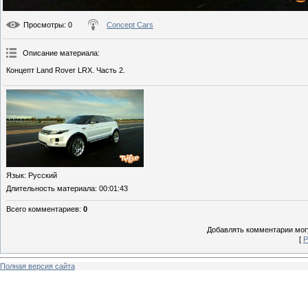
Просмотры
: 0
Concept Cars
Описание материала
:
Концепт Land Rover LRX. Часть 2.
Язык
: Русский
Длительность материала
: 00:01:43
Всего комментариев
:
0
Добавлять комментарии могу
[
Р
Полная версия сайта