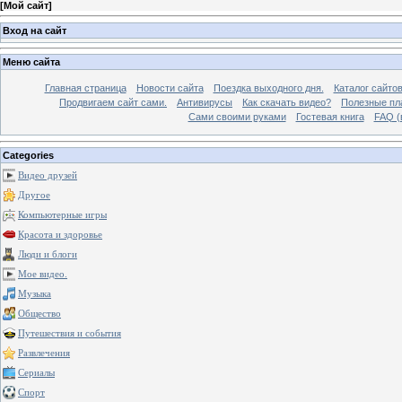
[
Мой сайт
]
Вход на сайт
Меню сайта
Главная страница
Новости сайта
Поездка выходного дня.
Каталог сайто
Продвигаем сайт сами.
Антивирусы
Как скачать видео?
Полезные пла
Сами своими руками
Гостевая книга
FAQ (
Categories
Видео друзей
Другое
Компьютерные игры
Красота и здоровье
Люди и блоги
Мое видео.
Музыка
Общество
Путешествия и события
Развлечения
Сериалы
Спорт