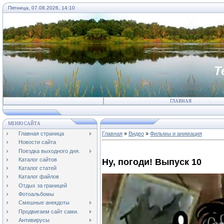
Пятница, 07.08.2026, 14:10
Т
ГЛАВНАЯ
МЕНЮ САЙТА
Главная страница
Главная
»
Видео
»
Фильмы и анимация
Новости сайта
Поездка выходного дня.
Каталог сайтов
Ну, погоди! Выпуск 10
Каталог статей
Каталог файлов
Отдых за границей
Фотоальбомы
Смешные анекдоты
Продвигаем сайт сами.
Антивирусы