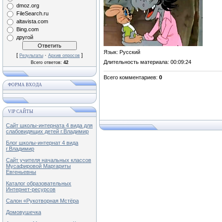
dmoz.org
FileSearch.ru
altavista.com
Bing.com
другой
Язык
: Русский
[
·
]
Результаты
Архив опросов
Длительность материала
: 00:09:24
Всего ответов:
42
Всего комментариев
:
0
ФОРМА ВХОДА
VIP САЙТЫ
Сайт школы-интерната 4 вида для
слабовидящих детей г.Владимир
Блог школы-интернат 4 вида
г.Владимир
Сайт учителя начальных классов
Мусафировой Маргариты
Евгеньевны
Каталог образовательных
Интернет-ресурсов
Салон «Рукотворная Мстёра
Домовушечка