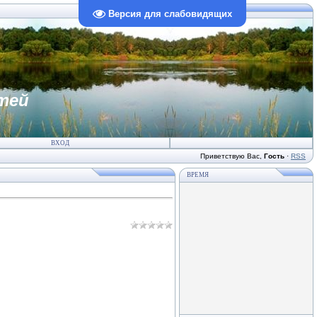
Версия для слабовидящих
тей
ВХОД
Приветствую Вас
,
Гость
·
RSS
ВРЕМЯ