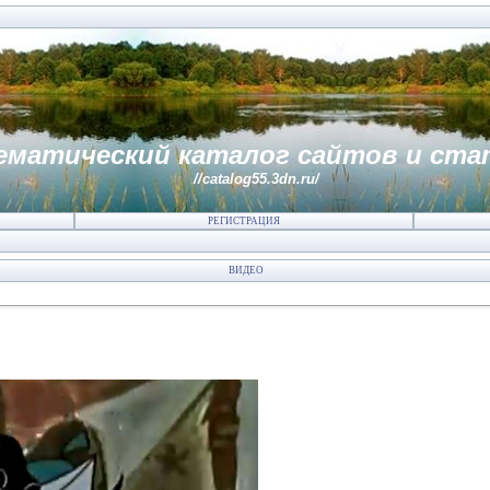
ематический каталог сайтов и ста
//catalog55.3dn.ru/
РЕГИСТРАЦИЯ
ВИДЕО