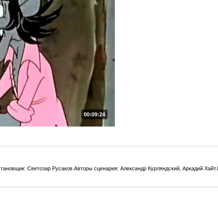
00:09:24
тановщик: Светозар Русаков.Авторы сценария: Александр Курляндский, Аркадий Хайт.