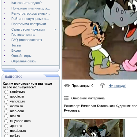
Как скачать видео?
Полезные плагины для...
Регистратор доменных...
Рейтинг популярных с...
Программа настройки ...
Сами своими руками
Гостевая книга
FAQ (вопрос/ответ)
Тесты
Видео
Онлайн игры
Обратная связь
НАШ ОПРОС
Каким поисковиком вы чаще
Просмотры
: 0
Ну, погоди!
всего пользуетесь?
rambler.ru
google.ru
Описание материала
:
yandex.ru
Режиссер: Вячеслав Котеночкин.Художник-пос
nigma.ru
Румянова.
msn.com
mail.ru
ru.yahoo.com
aport.ru
metabot.ru
nol9.ru