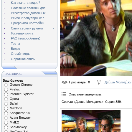
Как скачать видео?
Полезные плагины для...
Регистратор доменных...
Рейтинг популярных с...
Программа настройки ...
Сами своими руками
Гостевая книга
FAQ (вопрос/ответ)
Тесты
Видео
Онлайн игры
Обратная связь
НАШ ОПРОС
Ваш браузер
Просмотры
: 0
ДаЁшь МолодЁжь
Google Chrome
Firefox
Internet Explorer
Описание материала
:
Opera
Сериал «Даешь Молодежь». Серия 389.
Safari
Maxthon
Konqueror 3.5
Avant Browser
MyIE2
SeaMonkey
NetFront 3.4