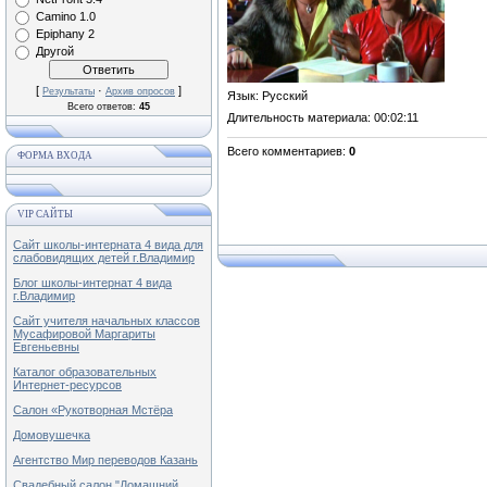
Camino 1.0
Epiphany 2
Другой
[
·
]
Результаты
Архив опросов
Язык
: Русский
Всего ответов:
45
Длительность материала
: 00:02:11
Всего комментариев
:
0
ФОРМА ВХОДА
VIP САЙТЫ
Сайт школы-интерната 4 вида для
слабовидящих детей г.Владимир
Блог школы-интернат 4 вида
г.Владимир
Сайт учителя начальных классов
Мусафировой Маргариты
Евгеньевны
Каталог образовательных
Интернет-ресурсов
Салон «Рукотворная Мстёра
Домовушечка
Агентство Мир переводов Казань
Свадебный салон "Домашний