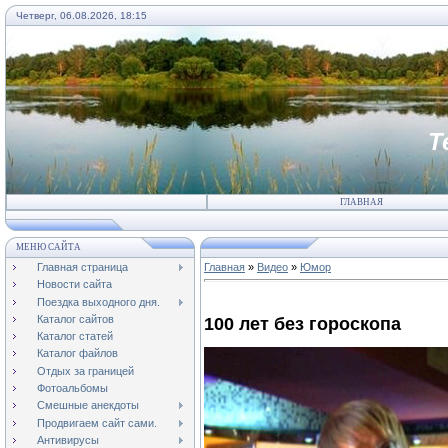
Четверг, 06.08.2026, 18:15
Т
ГЛАВНАЯ
МЕНЮ САЙТА
Главная страница
Главная
»
Видео
»
Юмор
Новости сайта
Поездка выходного дня.
Каталог сайтов
100 лет без гороскопа
Каталог статей
Каталог файлов
Отдых за границей
Фотоальбомы
Смешные анекдоты
Продвигаем сайт сами.
Антивирусы