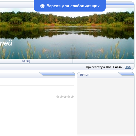
Версия для слабовидящих
тей
ВХОД
Приветствую Вас
,
Гость
·
RSS
ВРЕМЯ