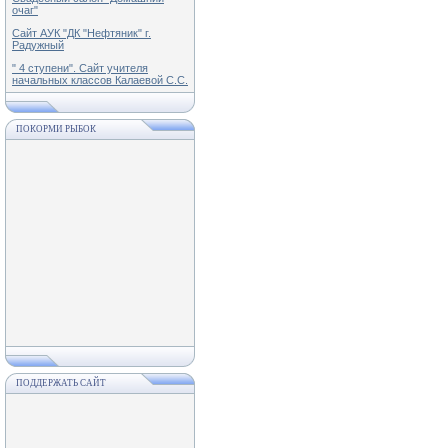
очаг"
Сайт АУК "ДК "Нефтяник" г.
Радужный
" 4 ступени". Сайт учителя
начальных классов Калаевой С.С.
ПОКОРМИ РЫБОК
ПОДДЕРЖАТЬ САЙТ