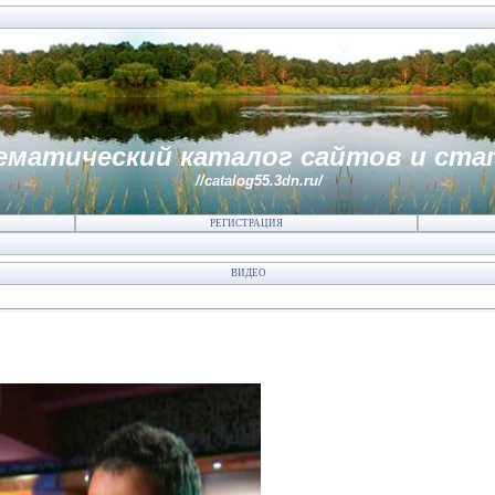
ематический каталог сайтов и ста
//catalog55.3dn.ru/
РЕГИСТРАЦИЯ
ВИДЕО