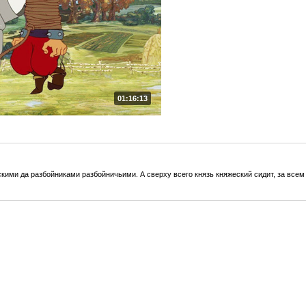
01:16:13
ими да разбойниками разбойничьими. А сверху всего князь княжеский сидит, за всем 