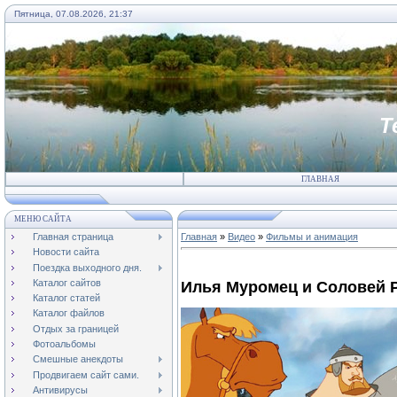
Пятница, 07.08.2026, 21:37
Т
ГЛАВНАЯ
МЕНЮ САЙТА
Главная страница
Главная
»
Видео
»
Фильмы и анимация
Новости сайта
Поездка выходного дня.
Каталог сайтов
Илья Муромец и Соловей 
Каталог статей
Каталог файлов
Отдых за границей
Фотоальбомы
Смешные анекдоты
Продвигаем сайт сами.
Антивирусы