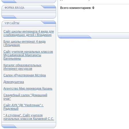
Всего комментариев
:
0
ФОРМА ВХОДА
VIP САЙТЫ
Сайт школы-интерната 4 вида для
слабовидящих детей г.Владимир
Блог школы-интернат 4 вида
г.Владимир
Сайт учителя начальных классов
Мусафировой Маргариты
Евгеньевны
Каталог образовательных
Интернет-ресурсов
Салон «Рукотворная Мстёра
Домовушечка
Агентство Мир переводов Казань
Свадебный салон "Домашний
очаг"
Сайт АУК "ДК "Нефтяник" г.
Радужный
" 4 ступени". Сайт учителя
начальных классов Калаевой С.С.