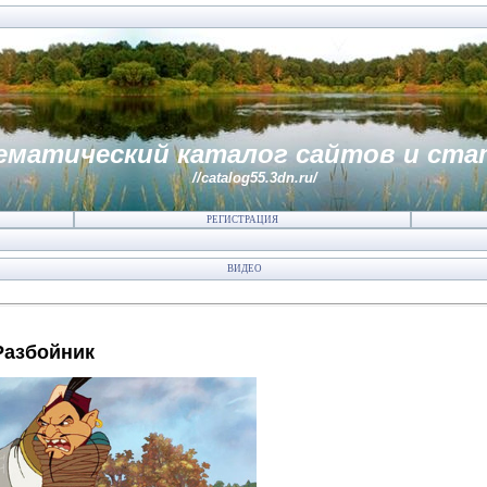
ематический каталог сайтов и ста
//catalog55.3dn.ru/
РЕГИСТРАЦИЯ
ВИДЕО
Разбойник