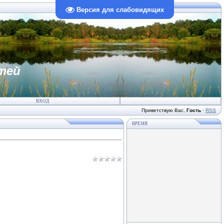
Версия для слабовидящих
тей
ВХОД
Приветствую Вас
,
Гость
·
RSS
ВРЕМЯ