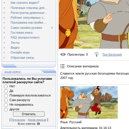
Как скачать видео?
Полезные плагины для...
Регистратор доменных...
Рейтинг популярных с...
Программа настройки ...
Сами своими руками
Гостевая книга
FAQ (вопрос/ответ)
Тесты
Видео
Онлайн игры
Просмотры
: 0
Три богатыря
Обратная связь
Описание материала
:
НАШ ОПРОС
Славится земля русская богатырями богатырск
2007 год.
Пользовались ли Вы услугами
платной раскрутки сайта?
Нет
Да
Планирую воспользоваться
Сам раскручу
Не понравилось
другое
[
·
]
Результаты
Архив опросов
Язык
: Русский
Всего ответов:
28
Длительность материала
: 01:16:13