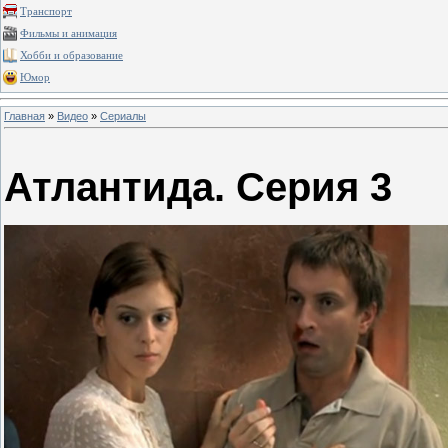
Транспорт
Фильмы и анимация
Хобби и образование
Юмор
Главная
»
Видео
»
Сериалы
Атлантида. Серия 3