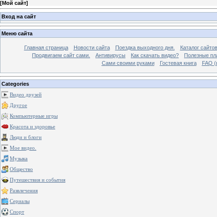
[
Мой сайт
]
Вход на сайт
Меню сайта
Главная страница
Новости сайта
Поездка выходного дня.
Каталог сайто
Продвигаем сайт сами.
Антивирусы
Как скачать видео?
Полезные пла
Сами своими руками
Гостевая книга
FAQ (
Categories
Видео друзей
Другое
Компьютерные игры
Красота и здоровье
Люди и блоги
Мое видео.
Музыка
Общество
Путешествия и события
Развлечения
Сериалы
Спорт