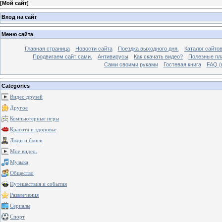
[
Мой сайт
]
Вход на сайт
Меню сайта
Главная страница
Новости сайта
Поездка выходного дня.
Каталог сайто
Продвигаем сайт сами.
Антивирусы
Как скачать видео?
Полезные пла
Сами своими руками
Гостевая книга
FAQ (
Categories
Видео друзей
Другое
Компьютерные игры
Красота и здоровье
Люди и блоги
Мое видео.
Музыка
Общество
Путешествия и события
Развлечения
Сериалы
Спорт