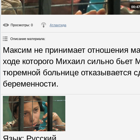
00:47
Просмотры
: 0
Атлантида
Описание материала
:
Максим не принимает отношения мат
ходе которого Михаил сильно бьет М
тюремной больнице отказывается сд
беременности.
Язык
: Русский