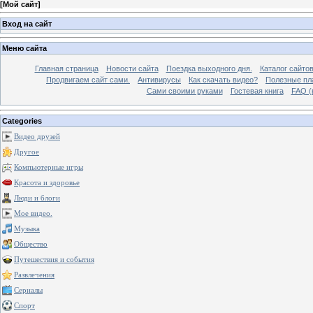
[
Мой сайт
]
Вход на сайт
Меню сайта
Главная страница
Новости сайта
Поездка выходного дня.
Каталог сайто
Продвигаем сайт сами.
Антивирусы
Как скачать видео?
Полезные пла
Сами своими руками
Гостевая книга
FAQ (
Categories
Видео друзей
Другое
Компьютерные игры
Красота и здоровье
Люди и блоги
Мое видео.
Музыка
Общество
Путешествия и события
Развлечения
Сериалы
Спорт