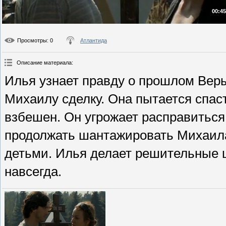
00:45
Просмотры
: 0
Атлантида
Описание материала
:
Илья узнает правду о прошлом Веры
Михаилу сделку. Она пытается спаст
взбешен. Он угрожает расправитьс
продолжать шантажировать Михаила.
детьми. Илья делает решительные ш
навсегда.