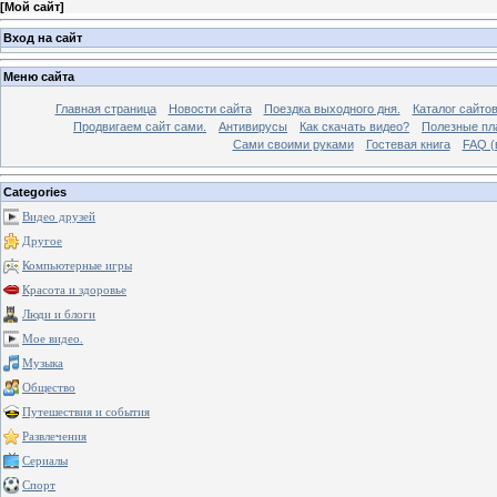
[
Мой сайт
]
Вход на сайт
Меню сайта
Главная страница
Новости сайта
Поездка выходного дня.
Каталог сайто
Продвигаем сайт сами.
Антивирусы
Как скачать видео?
Полезные пла
Сами своими руками
Гостевая книга
FAQ (
Categories
Видео друзей
Другое
Компьютерные игры
Красота и здоровье
Люди и блоги
Мое видео.
Музыка
Общество
Путешествия и события
Развлечения
Сериалы
Спорт