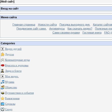
[
Мой сайт
]
Вход на сайт
Меню сайта
Главная страница
Новости сайта
Поездка выходного дня.
Каталог сайто
Продвигаем сайт сами.
Антивирусы
Как скачать видео?
Полезные пла
Сами своими руками
Гостевая книга
FAQ (
Categories
Видео друзей
Другое
Компьютерные игры
Красота и здоровье
Люди и блоги
Мое видео.
Музыка
Общество
Путешествия и события
Развлечения
Сериалы
Спорт