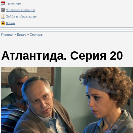
Транспорт
Фильмы и анимация
Хобби и образование
Юмор
Главная
»
Видео
»
Сериалы
Атлантида. Серия 20