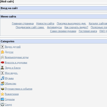
[
Мой сайт
]
Вход на сайт
Меню сайта
Главная страница
Новости сайта
Поездка выходного дня.
Каталог сайто
Продвигаем сайт сами.
Антивирусы
Как скачать видео?
Полезные пла
Сами своими руками
Гостевая книга
FAQ (
Categories
Видео друзей
Другое
Компьютерные игры
Красота и здоровье
Люди и блоги
Мое видео.
Музыка
Общество
Путешествия и события
Развлечения
Сериалы
Спорт