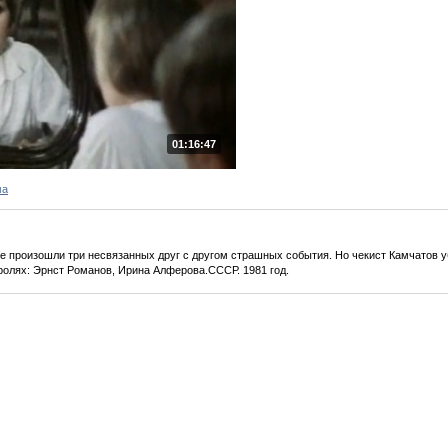
01:16:47
ма
ке произошли три несвязанных друг с другом страшных события. Но чекист Камчатов 
ролях: Эрнст Романов, Ирина Алферова.СССР. 1981 год.