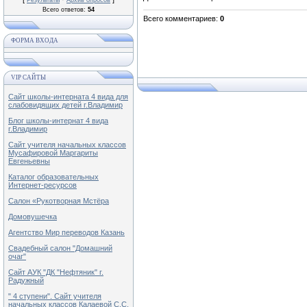
Результаты
Архив опросов
Всего ответов:
54
Всего комментариев
:
0
ФОРМА ВХОДА
VIP САЙТЫ
Сайт школы-интерната 4 вида для
слабовидящих детей г.Владимир
Блог школы-интернат 4 вида
г.Владимир
Сайт учителя начальных классов
Мусафировой Маргариты
Евгеньевны
Каталог образовательных
Интернет-ресурсов
Салон «Рукотворная Мстёра
Домовушечка
Агентство Мир переводов Казань
Свадебный салон "Домашний
очаг"
Сайт АУК "ДК "Нефтяник" г.
Радужный
" 4 ступени". Сайт учителя
начальных классов Калаевой С.С.