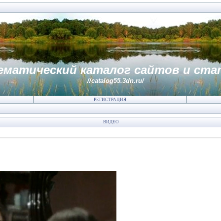
ематический каталог сайтов и ста
//catalog55.3dn.ru/
РЕГИСТРАЦИЯ
ВИДЕО