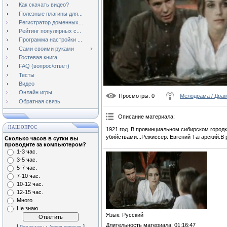
Как скачать видео?
Полезные плагины для...
Регистратор доменных...
Рейтинг популярных с...
Программа настройки ...
Сами своими руками
Гостевая книга
FAQ (вопрос/ответ)
Тесты
Видео
Онлайн игры
Просмотры
: 0
Мелодрама / Дра
Обратная связь
Описание материала
:
НАШ ОПРОС
1921 год. В провинциальном сибирском город
убийствами...Режиссер: Евгений Татарский.В 
Сколько часов в сутки вы
проводите за компьютером?
1-3 час.
3-5 час.
5-7 час.
7-10 час.
10-12 час.
12-15 час.
Много
Не знаю
Язык
: Русский
Длительность материала
: 01:16:47
[
·
]