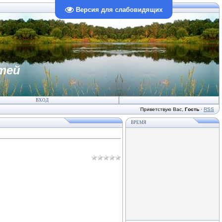
Версия для слабовидящих
тей
ВХОД
Приветствую Вас
,
Гость
·
RSS
ВРЕМЯ