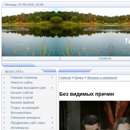
Пятница, 07.08.2026, 22:46
Т
ГЛАВНАЯ
МЕНЮ САЙТА
Главная страница
Главная
»
Видео
»
Фильмы и анимация
Новости сайта
Поездка выходного дня.
Каталог сайтов
Без видимых причин
Каталог статей
Каталог файлов
Отдых за границей
Фотоальбомы
Смешные анекдоты
Продвигаем сайт сами.
Антивирусы