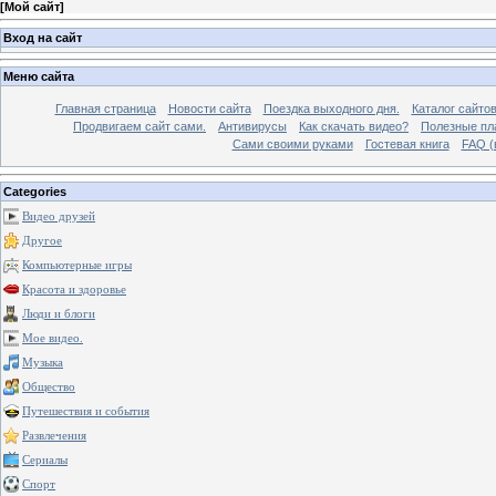
[
Мой сайт
]
Вход на сайт
Меню сайта
Главная страница
Новости сайта
Поездка выходного дня.
Каталог сайто
Продвигаем сайт сами.
Антивирусы
Как скачать видео?
Полезные пла
Сами своими руками
Гостевая книга
FAQ (
Categories
Видео друзей
Другое
Компьютерные игры
Красота и здоровье
Люди и блоги
Мое видео.
Музыка
Общество
Путешествия и события
Развлечения
Сериалы
Спорт