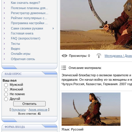
Как скачать видео?
Полезные плагины для...
Регистратор доменных...
Рейтинг популярных с...
Программа настройки ...
Сами своими руками
Гостевая книга
FAQ (вопрос/ответ)
Тесты
Видео
Онлайн игры
Просмотры
: 0
Мелодрама / Дра
Обратная связь
Описание материала
:
НАШ ОПРОС
Эпический блокбастер о великом правителе и 
предавали. Он начал войну из-за женщины и в
Ваш пол
Чулуун.Россия, Казахстан, Германия. 2007 год
Мужской
Женский
Не помню
Другой
[
·
]
Результаты
Архив опросов
Всего ответов:
41
ФОРМА ВХОДА
Язык
: Русский