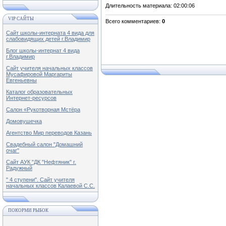
Длительность материала
: 02:00:06
VIP САЙТЫ
Всего комментариев
:
0
Сайт школы-интерната 4 вида для
слабовидящих детей г.Владимир
Блог школы-интернат 4 вида
г.Владимир
Сайт учителя начальных классов
Мусафировой Маргариты
Евгеньевны
Каталог образовательных
Интернет-ресурсов
Салон «Рукотворная Мстёра
Домовушечка
Агентство Мир переводов Казань
Свадебный салон "Домашний
очаг"
Сайт АУК "ДК "Нефтяник" г.
Радужный
" 4 ступени". Сайт учителя
начальных классов Калаевой С.С.
ПОКОРМИ РЫБОК