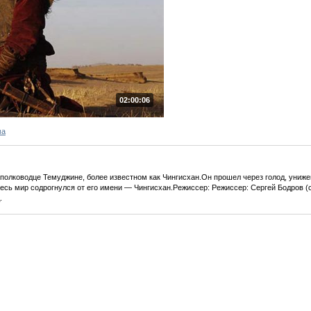
02:00:06
ма
полководце Темуджине, более известном как Чингисхан.Он прошел через голод, унижен
есь мир содрогнулся от его имени — Чингисхан.Режиссер: Режиссер: Сергей Бодров (
.