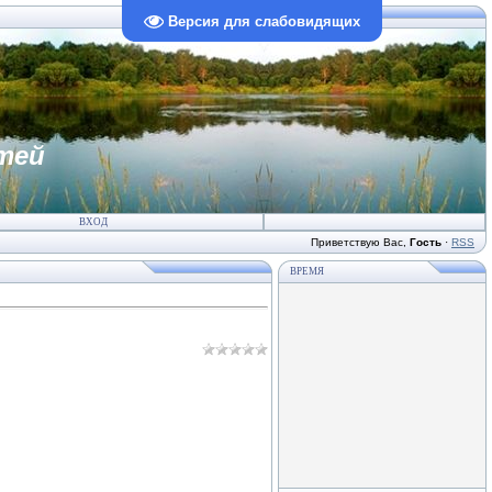
Версия для слабовидящих
тей
ВХОД
Приветствую Вас
,
Гость
·
RSS
ВРЕМЯ