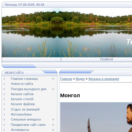
Пятница, 07.08.2026, 06:39
Т
ГЛАВНАЯ
МЕНЮ САЙТА
Главная страница
Главная
»
Видео
»
Фильмы и анимация
Новости сайта
Поездка выходного дня.
Каталог сайтов
Монгол
Каталог статей
Каталог файлов
Отдых за границей
Фотоальбомы
Смешные анекдоты
Продвигаем сайт сами.
Антивирусы