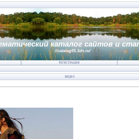
ематический каталог сайтов и ста
//catalog55.3dn.ru/
РЕГИСТРАЦИЯ
ВИДЕО