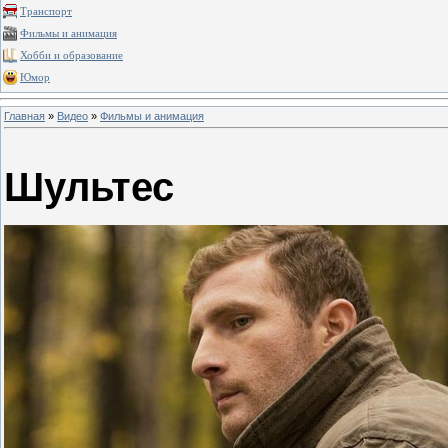
Транспорт
Фильмы и анимация
Хобби и образование
Юмор
Главная
»
Видео
»
Фильмы и анимация
Шультес