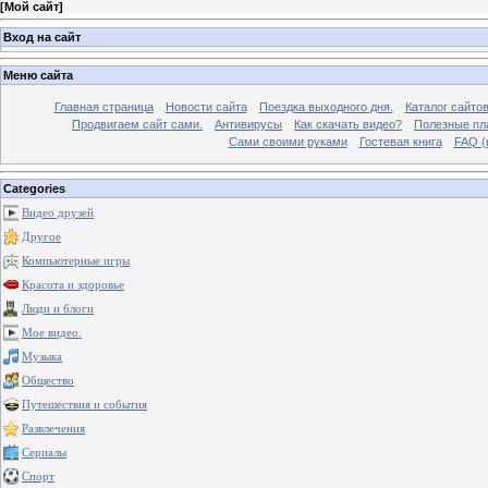
[
Мой сайт
]
Вход на сайт
Меню сайта
Главная страница
Новости сайта
Поездка выходного дня.
Каталог сайто
Продвигаем сайт сами.
Антивирусы
Как скачать видео?
Полезные пла
Сами своими руками
Гостевая книга
FAQ (
Categories
Видео друзей
Другое
Компьютерные игры
Красота и здоровье
Люди и блоги
Мое видео.
Музыка
Общество
Путешествия и события
Развлечения
Сериалы
Спорт