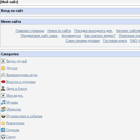
[
Мой сайт
]
Вход на сайт
Меню сайта
Главная страница
Новости сайта
Поездка выходного дня.
Каталог сайто
Продвигаем сайт сами.
Антивирусы
Как скачать видео?
Полезные пла
Сами своими руками
Гостевая книга
FAQ (
Categories
Видео друзей
Другое
Компьютерные игры
Красота и здоровье
Люди и блоги
Мое видео.
Музыка
Общество
Путешествия и события
Развлечения
Сериалы
Спорт