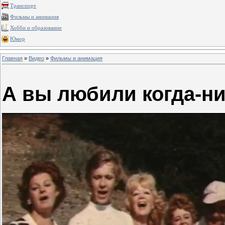
Транспорт
Фильмы и анимация
Хобби и образование
Юмор
Главная
»
Видео
»
Фильмы и анимация
А вы любили когда-н