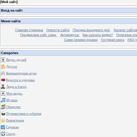
[
Мой сайт
]
Вход на сайт
Меню сайта
Главная страница
Новости сайта
Поездка выходного дня.
Каталог сайто
Продвигаем сайт сами.
Антивирусы
Как скачать видео?
Полезные пла
Сами своими руками
Гостевая книга
FAQ (
Categories
Видео друзей
Другое
Компьютерные игры
Красота и здоровье
Люди и блоги
Мое видео.
Музыка
Общество
Путешествия и события
Развлечения
Сериалы
Спорт