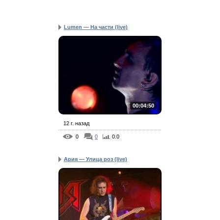
Lumen — На части (live)
00:04:50
12 г. назад
0
0
0.0
Ария — Улица роз (live)