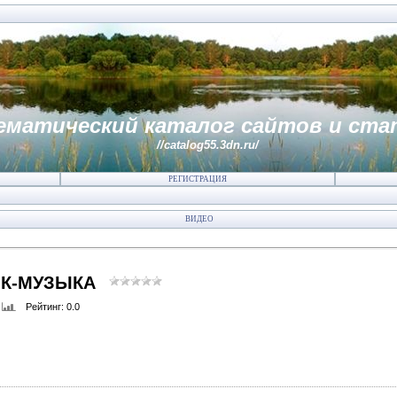
ематический каталог сайтов и ста
//catalog55.3dn.ru/
РЕГИСТРАЦИЯ
ВИДЕО
ОК-МУЗЫКА
Рейтинг
: 0.0