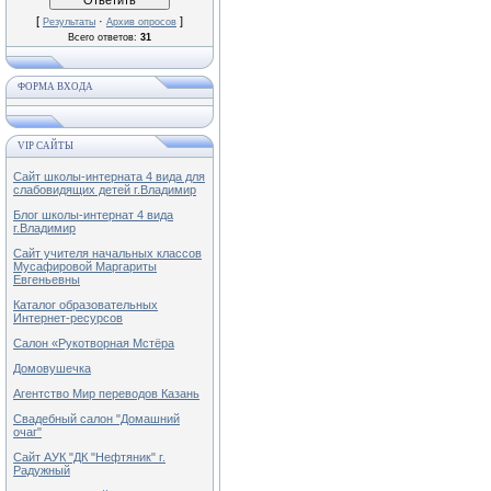
[
·
]
Результаты
Архив опросов
Всего ответов:
31
ФОРМА ВХОДА
VIP САЙТЫ
Сайт школы-интерната 4 вида для
слабовидящих детей г.Владимир
Блог школы-интернат 4 вида
г.Владимир
Сайт учителя начальных классов
Мусафировой Маргариты
Евгеньевны
Каталог образовательных
Интернет-ресурсов
Салон «Рукотворная Мстёра
Домовушечка
Агентство Мир переводов Казань
Свадебный салон "Домашний
очаг"
Сайт АУК "ДК "Нефтяник" г.
Радужный