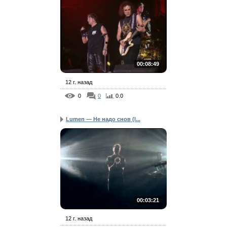
00:08:49
12 г. назад
0
0
0.0
Lumen — Не надо снов (l...
00:03:21
12 г. назад