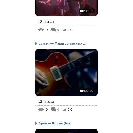
00:05:33
12 г. назад
0
0
0.0
Lumen — Марш согласных ...
00:03:50
12 г. назад
0
0
0.0
Ария — Штиль (live)