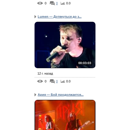
0
0
0.0
Lumen — Дотянуться до з...
00:03:03
12 г. назад
0
0
0.0
Ария — Бой продолжается...