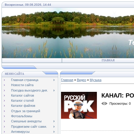
Воскресенье, 09.08.2026, 14:44
Т
ГЛАВНАЯ
МЕНЮ САЙТА
Главная страница
Главная
»
Видео
»
Музыка
Новости сайта
Поездка выходного дня.
КАНАЛ: Р
Каталог сайтов
Каталог статей
Просмотры
: 0
Каталог файлов
Отдых за границей
Фотоальбомы
Смешные анекдоты
Продвигаем сайт сами.
Антивирусы