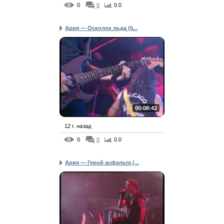
0
0
0.0
Ария — Осколок льда (li...
00:08:42
12 г. назад
0
0
0.0
Ария — Герой асфальта (...