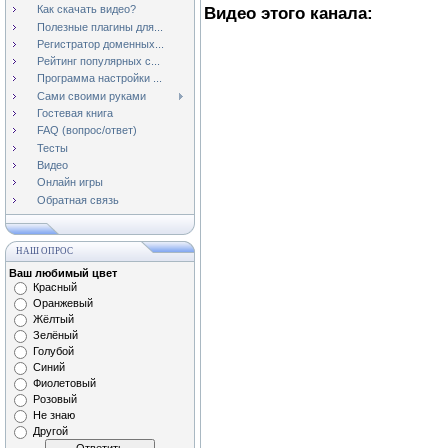
Как скачать видео?
Видео этого канала
:
Полезные плагины для...
Регистратор доменных...
Рейтинг популярных с...
Программа настройки ...
Сами своими руками
Гостевая книга
FAQ (вопрос/ответ)
Тесты
Видео
Онлайн игры
Обратная связь
НАШ ОПРОС
Ваш любимый цвет
Красный
Оранжевый
Жёлтый
Зелёный
Голубой
Синий
Фиолетовый
Розовый
Не знаю
Другой