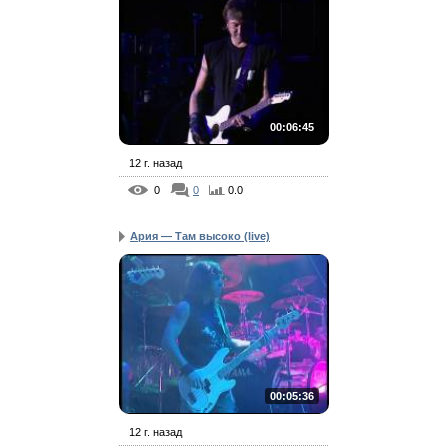
00:06:45
12 г. назад
0
0
0.0
Ария — Там высоко (live)
00:05:36
12 г. назад