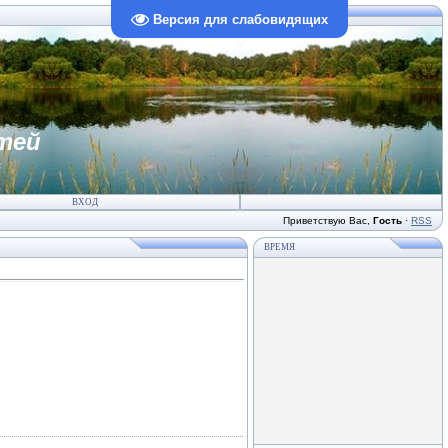
Версия для слабовидящих
тей
ВХОД
Приветствую Вас
,
Гость
·
RSS
ВРЕМЯ