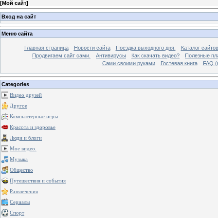
[
Мой сайт
]
Вход на сайт
Меню сайта
Главная страница
Новости сайта
Поездка выходного дня.
Каталог сайто
Продвигаем сайт сами.
Антивирусы
Как скачать видео?
Полезные пла
Сами своими руками
Гостевая книга
FAQ (
Categories
Видео друзей
Другое
Компьютерные игры
Красота и здоровье
Люди и блоги
Мое видео.
Музыка
Общество
Путешествия и события
Развлечения
Сериалы
Спорт