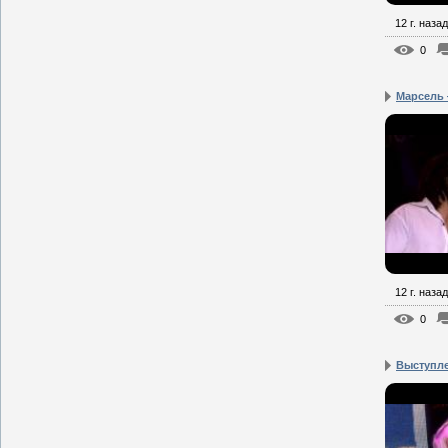
12 г. назад
0
Марсель —
12 г. назад
0
Выступле