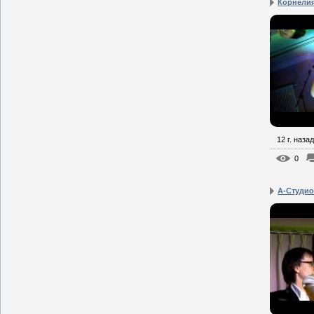
Корнелия
12 г. назад
0
А-Студио