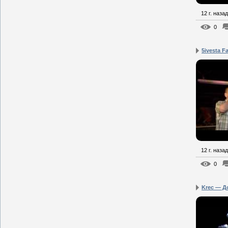
12 г. назад
0
5ivesta Fa
12 г. назад
0
Krec — До