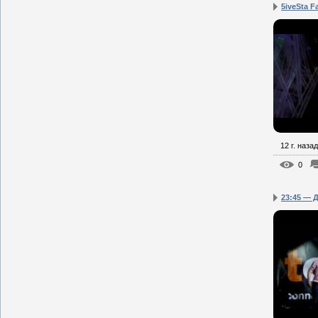
5iveSta F
12 г. назад
0
23:45 — Д