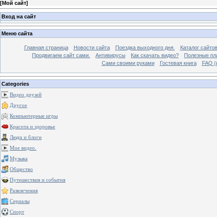
[
Мой сайт
]
Вход на сайт
Меню сайта
Главная страница
Новости сайта
Поездка выходного дня.
Каталог сайто
Продвигаем сайт сами.
Антивирусы
Как скачать видео?
Полезные пла
Сами своими руками
Гостевая книга
FAQ (
Categories
Видео друзей
Другое
Компьютерные игры
Красота и здоровье
Люди и блоги
Мое видео.
Музыка
Общество
Путешествия и события
Развлечения
Сериалы
Спорт