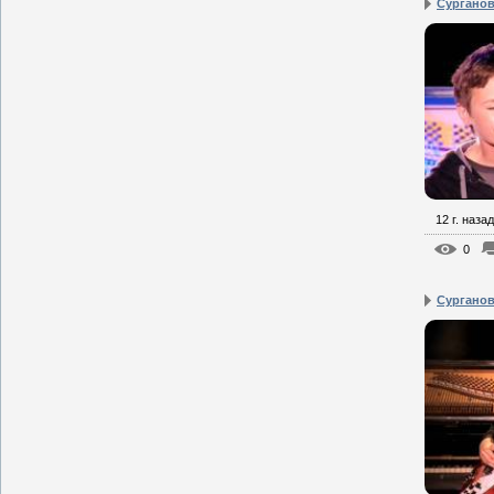
Сурганова
12 г. назад
0
Сурганова