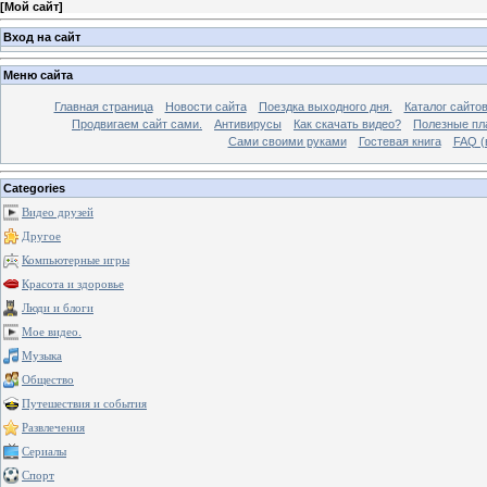
[
Мой сайт
]
Вход на сайт
Меню сайта
Главная страница
Новости сайта
Поездка выходного дня.
Каталог сайто
Продвигаем сайт сами.
Антивирусы
Как скачать видео?
Полезные пла
Сами своими руками
Гостевая книга
FAQ (
Categories
Видео друзей
Другое
Компьютерные игры
Красота и здоровье
Люди и блоги
Мое видео.
Музыка
Общество
Путешествия и события
Развлечения
Сериалы
Спорт