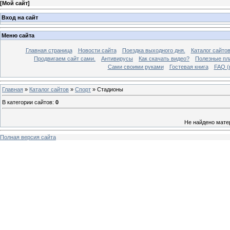
[
Мой сайт
]
Вход на сайт
Меню сайта
Главная страница
Новости сайта
Поездка выходного дня.
Каталог сайто
Продвигаем сайт сами.
Антивирусы
Как скачать видео?
Полезные пла
Сами своими руками
Гостевая книга
FAQ (
Главная
»
Каталог сайтов
»
Спорт
» Стадионы
В категории сайтов
:
0
Не найдено мате
Полная версия сайта