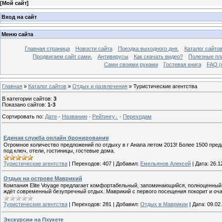
[
Мой сайт
]
Вход на сайт
Меню сайта
Главная страница
Новости сайта
Поездка выходного дня.
Каталог сайто
Продвигаем сайт сами.
Антивирусы
Как скачать видео?
Полезные пла
Сами своими руками
Гостевая книга
FAQ (
Главная
»
Каталог сайтов
»
Отдых и развлечения
» Туристические агентства
В категории сайтов
:
3
Показано сайтов
:
1-3
Сортировать по
:
Дате
·
Названию
·
Рейтингу
·
Переходам
Единая служба онлайн бронирования
Огромное количество предложений по отдыху в г Анапа летом 2013! Более 1500 пред
под ключ, отели, гостиницы, гостевые дома.
Туристические агентства
|
Переходов:
407
|
Добавил:
Емельянов Алексей
|
Дата:
26.1
Отдых на острове Маврикий
Компания Elite Voyage предлагает комфортабельный, запоминающийся, полноценный 
ждёт современный безупречный отдых. Маврикий с первого посещения покорит и оча
Туристические агентства
|
Переходов:
281
|
Добавил:
Отдых в Маврикии
|
Дата:
09.02
Экскурсии на Пхукете