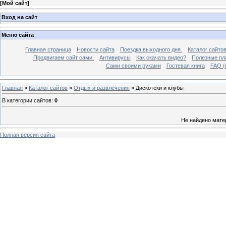
[
Мой сайт
]
Вход на сайт
Меню сайта
Главная страница
Новости сайта
Поездка выходного дня.
Каталог сайто
Продвигаем сайт сами.
Антивирусы
Как скачать видео?
Полезные пла
Сами своими руками
Гостевая книга
FAQ (
Главная
»
Каталог сайтов
»
Отдых и развлечения
» Дискотеки и клубы
В категории сайтов
:
0
Не найдено мате
Полная версия сайта